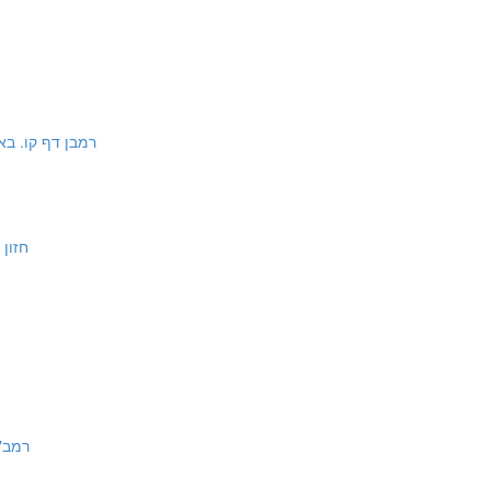
רמבן דף קו. באמצע ד"ה כל מקל
חזון איש או"ח ס
רמב"ם הל' שבת