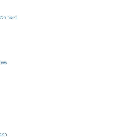
ביאור הלכה שא:יז ״
28:42 | שש״כ כח:מב
רמב"ם הל' ש