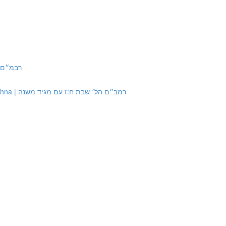
| רבמ״ם הל׳ שבת יב:א
Source #7: Rambam Hilchot Shabbat 8:7 with Maggid Mishna | רמב״ם הל׳ שבת ח:ז עם מגיד משנה