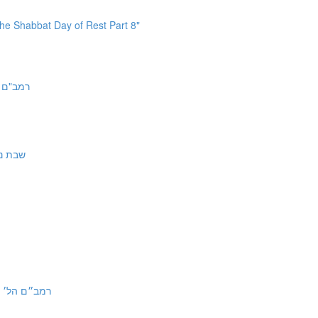
the Shabbat Day of Rest Part 8"
| רמב"ם הל' שבת כא:א
שבת נג: עם רש״
at 24:4-5 | רמב״ם הל׳ שבת כד:ד-ה