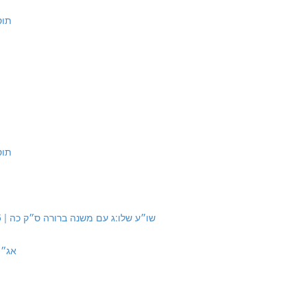
תוס' ש
תוס' ש
Source #9: Shulchan Aruch 336:3 with Mishna Berurah 25 | שו״ע שלו:ג עם משנה ברורה ס״ק כה
אג״מ או״ח ב:סח