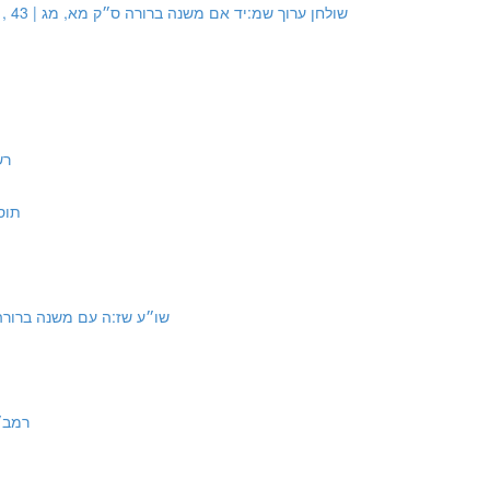
Source #3: Shulchan Aruch 340:14 with Mishna Berura 41, 43 | שולחן ערוך שמ:יד אם משנה ברורה ס״ק מא, מג
רש"י
תוס' שב
urce #4: Shulchan Aruch 307:5 with Mishna Berurah | שו״ע שז:ה עם משנה ברורה
רמב״ם הל׳ שבת