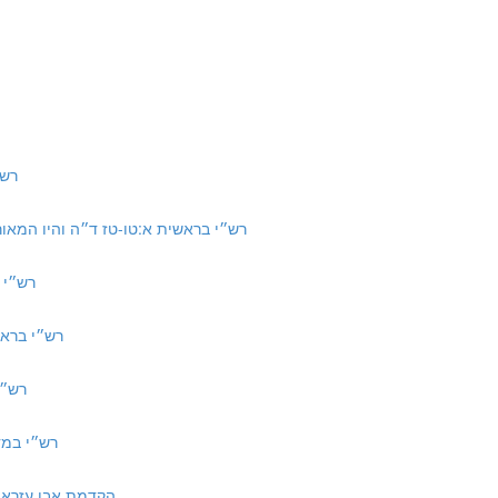
רש״י ב
6 | רש״י בראשית א:טו-טז ד״ה והיו המאורות, המאורות הגדולים
רש״י בראשית
רש״י בראשית כה:כב ד
רש״י בראש
רש״י במדבר יא:ח 
to Torah | הקדמת אבן עזרא לפירוש התורה