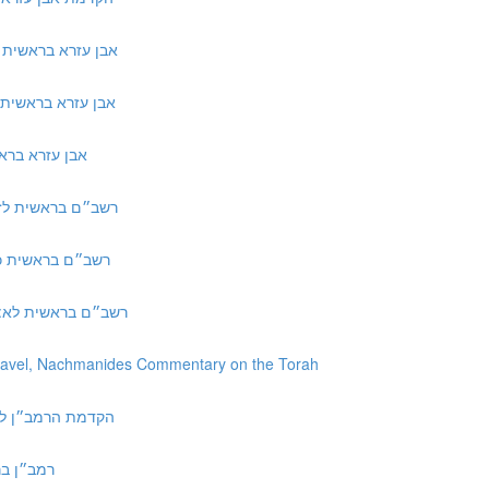
אבן עזרא בראשית כב:ד ד״ה ביום השל
אבן עזרא בראשית יא:כט ד״ה אשת נחו
אבן עזרא בראשית כט:יז ד״ה רכ
 רשב״ם בראשית לז:ב ד״ה אלא תולדות
 | רשב״ם בראשית כה:ל ד״ה מן האדם
8 | רשב״ם בראשית לא:לח ד״ה ואילי צאנך
havel, Nachmanides Commentary on the Torah
h to Torah | הקדמת הרמב״ן לפירוש התורה
רמב״ן בראשית יב:ו 