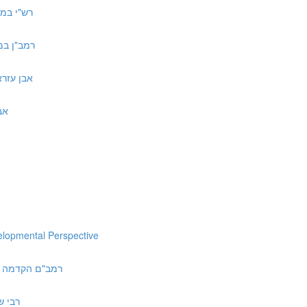
רש"י במדבר כ:יב ד
רמב"ן במדבר כ:ח ד״
אבן עזרא במדבר כ:ח
אברבנא
elopmental Perspective
ah Perek Chelek | רמב"ם הקדמה לפרק חלק
רבי שמואל