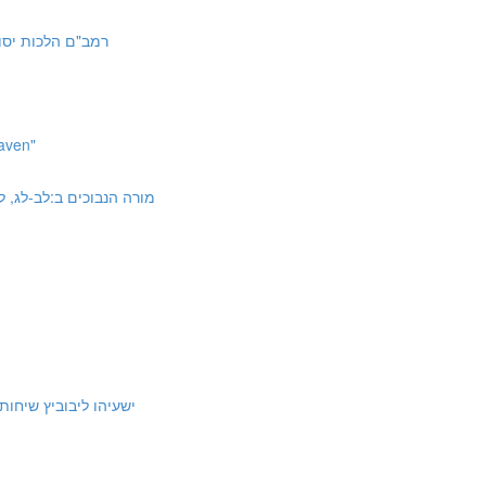
orah 10:4 | רמב"ם הלכות יסודי התורה י:ד
aven"
uchim 2:32-33, 36-37, 45 | מורה הנבוכים ב:לב-לג, לו-לז, מה
ישעיהו ליבוביץ שיחות על שמונה פּרק