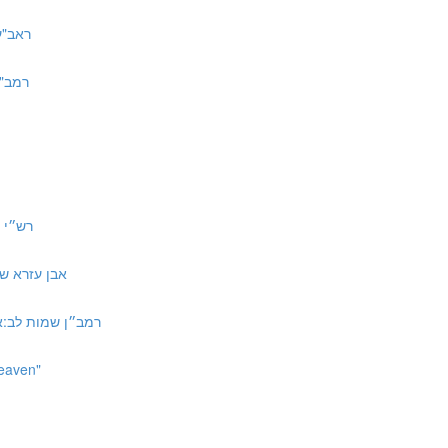
ראב"ע שם ד
רמב"ן שם 
רש״י שמות ל
אבן עזרא שמות לב:א אמ
רמב״ן שמות לב:א ד״ה אשר ילכו לפ
Heaven"