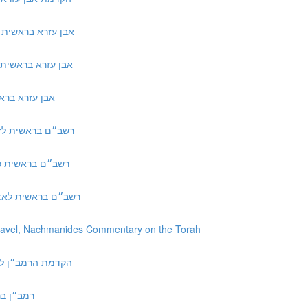
אבן עזרא בראשית כב:ד ד״ה ביום השל
אבן עזרא בראשית יא:כט ד״ה אשת נחו
אבן עזרא בראשית כט:יז ד״ה רכ
 רשב״ם בראשית לז:ב ד״ה אלא תולדות
 | רשב״ם בראשית כה:ל ד״ה מן האדם
8 | רשב״ם בראשית לא:לח ד״ה ואילי צאנך
havel, Nachmanides Commentary on the Torah
h to Torah | הקדמת הרמב״ן לפירוש התורה
רמב״ן בראשית יב:ו 