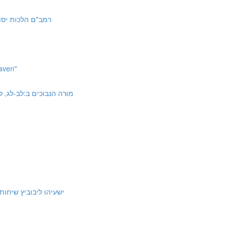
orah 10:4 | רמב"ם הלכות יסודי התורה י:ד
aven"
uchim 2:32-33, 36-37, 45 | מורה הנבוכים ב:לב-לג, לו-לז, מה
ישעיהו ליבוביץ שיחות על שמונה פּרק