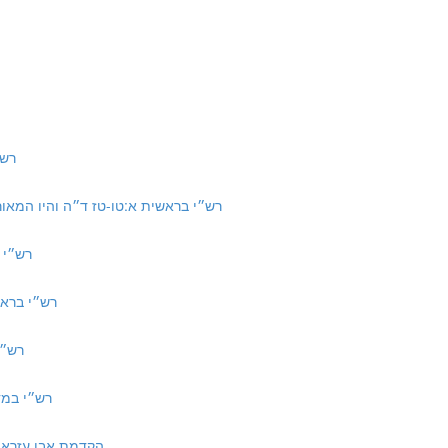
רש״י ב
6 | רש״י בראשית א:טו-טז ד״ה והיו המאורות, המאורות הגדולים
רש״י בראשית
רש״י בראשית כה:כב ד
רש״י בראש
רש״י במדבר יא:ח 
to Torah | הקדמת אבן עזרא לפירוש התורה