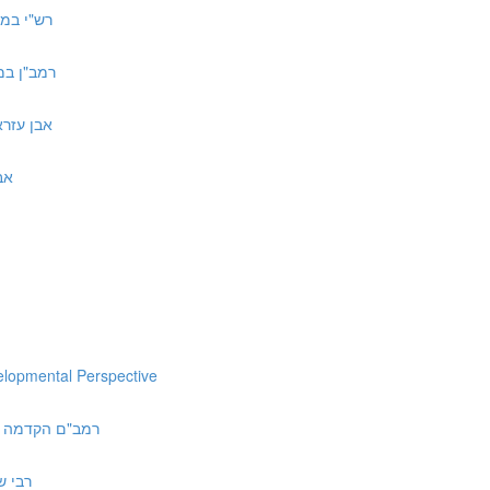
רש"י במדבר כ:יב ד
רמב"ן במדבר כ:ח ד״
אבן עזרא במדבר כ:ח
אברבנא
elopmental Perspective
ah Perek Chelek | רמב"ם הקדמה לפרק חלק
רבי שמואל