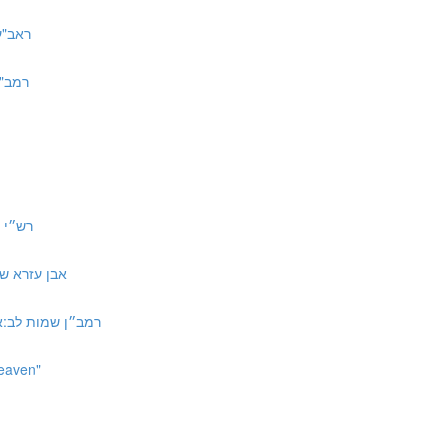
ראב"ע שם ד
רמב"ן שם 
רש״י שמות ל
אבן עזרא שמות לב:א אמ
רמב״ן שמות לב:א ד״ה אשר ילכו לפ
Heaven"