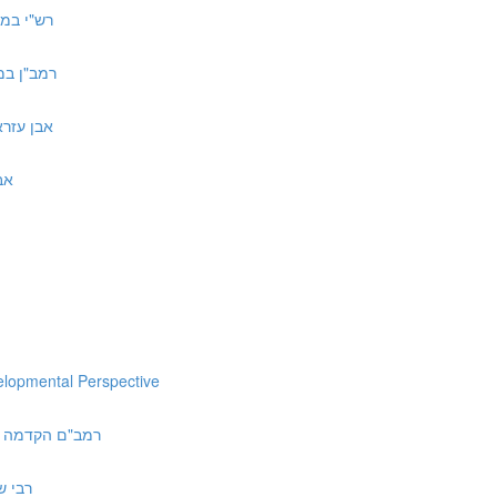
רש"י במדבר כ:יב ד
רמב"ן במדבר כ:ח ד״
אבן עזרא במדבר כ:ח
אברבנא
elopmental Perspective
ah Perek Chelek | רמב"ם הקדמה לפרק חלק
רבי שמואל