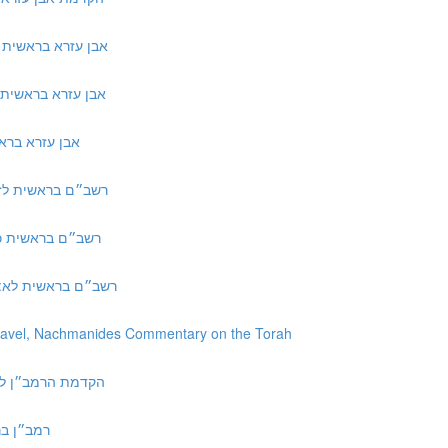
אבן עזרא בראשית כב:ד ד״ה ביום השל
אבן עזרא בראשית יא:כט ד״ה אשת נחו
אבן עזרא בראשית כט:יז ד״ה רכ
 רשב״ם בראשית לז:ב ד״ה אלא תולדות
 | רשב״ם בראשית כה:ל ד״ה מן האדם
8 | רשב״ם בראשית לא:לח ד״ה ואילי צאנך
havel, Nachmanides Commentary on the Torah
h to Torah | הקדמת הרמב״ן לפירוש התורה
רמב״ן בראשית יב:ו 