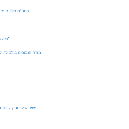
orah 10:4 | רמב"ם הלכות יסודי התורה י:ד
aven"
uchim 2:32-33, 36-37, 45 | מורה הנבוכים ב:לב-לג, לו-לז, מה
ישעיהו ליבוביץ שיחות על שמונה פּרק