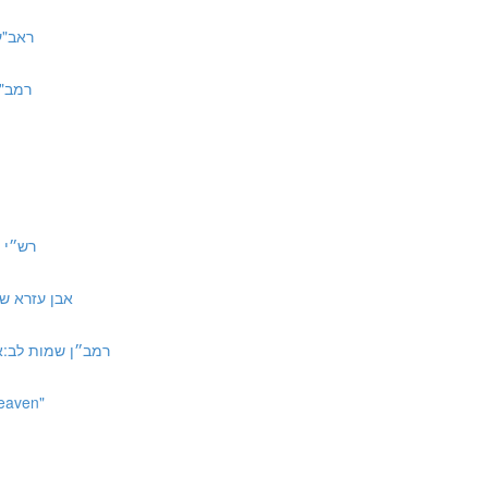
ראב"ע שם ד
רמב"ן שם 
רש״י שמות ל
אבן עזרא שמות לב:א אמ
רמב״ן שמות לב:א ד״ה אשר ילכו לפ
Heaven"