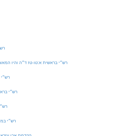
רש״י ב
6 | רש״י בראשית א:טו-טז ד״ה והיו המאורות, המאורות הגדולים
רש״י בראשית
רש״י בראשית כה:כב ד
רש״י בראש
רש״י במדבר יא:ח 
to Torah | הקדמת אבן עזרא לפירוש התורה