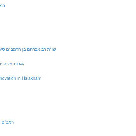
רמב"ם הל
 Shu"t Rav Avraham ben HaRambam 98 | שו"ת רב אברהם בן הרמב"ם סימן צז
01 | אגרות משה יורה דעה סימן קא
nnovation in Halakhah”
| רמב"ם הל' ממרים ב:ד