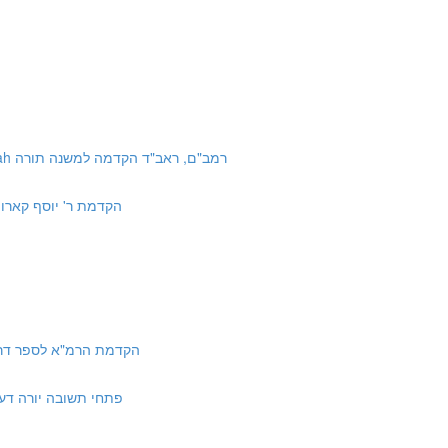
Source #5: Rambam and Raavad Hakdamah Mishna Torah רמב"ם, ראב"ד הקדמה למשנה תורה
 Hakdama Beit Yosef | הקדמת ר' יוסף קארו לבית יוסף
at HaRamah Darchei Moshe | הקדמת הרמ"א לספר דרכי משה
eshuva Yoreh Deah 242:8 | פתחי תשובה יורה דעה רמב:ח