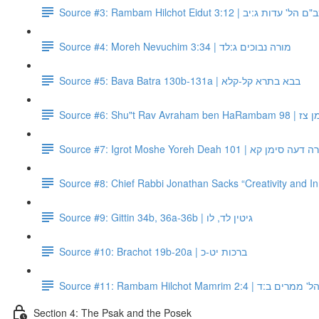
Source #3: Rambam Hilchot Eidut 3:12 | ' עדות ג:יב
Source #4: Moreh Nevuchim 3:34 | מורה נבוכים ג:לד
Source #5: Bava Batra 130b-131a | בבא בתרא קל-קלא
Source #6:
Source #7: Igrot Moshe Yoreh Deah 1
Source #8: Chief Rabbi Jonathan Sacks “Creativity and I
Source #9: Gittin 34b, 36a-36b | גיטין לד, לו
Source #10: Brachot 19b-20a | ברכות יט-כ
Source #11: Rambam Hilchot Mamrim 2:4 
Section 4: The Psak and the Posek