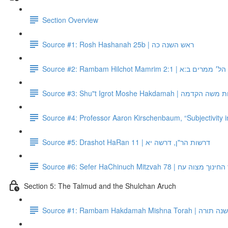
Section Overview
Source #1: Rosh Hashanah 25b | ראש השנה כה
Source #2: Rambam Hilchot Mamrim 2:1 | 
Source #3: Shu"t Igrot Moshe Hakdamah
Source #4: Professor Aaron Kirschenbaum, “Subjectivity 
Source #5: Drashot HaRan 11 | דרשות הר"ן, דרשה יא
Source #6: Sefer HaChinuch Mitzvah 78 | צוה עח
Section 5: The Talmud and the Shulchan Aruch
Source #1: Rambam Hakd