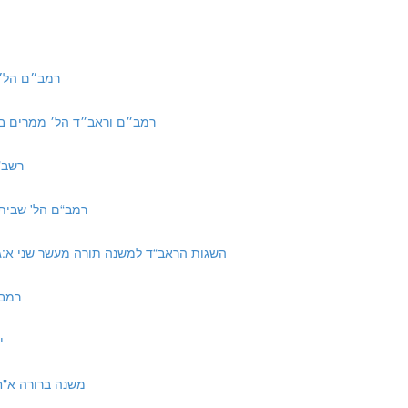
:5-7 | רמב״ם הל׳ ממרים ב:ה-ז
e #6: Rambam and Raavad Hilchot Mamrim 2:2 | רמב״ם וראב״ד הל׳ ממרים ב:ב
רשב"א חול
vetat Asor 3:3 | רמב“ם הל' שביתת עשור ג:ג
ource #9: Raavad on Mishna Torah Maaser Sheni 1:3 | השגות הראב“ד למשנה תורה מעשר שני א:ג
רמב“ן בבא 
יר
a Orach Hayim 334:52 | משנה ברורה א"ח שלד:נב