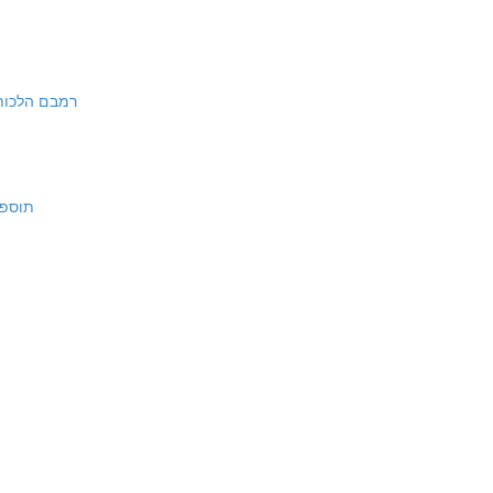
:1-2 | רמבם הלכות ברכות א:א-ב
תוספות ברכו