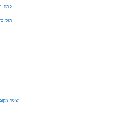
פתחי תשובה ח"מ קסג
תוס' ברכות מח.
 41 | שיטה מקובצת כתובות מא