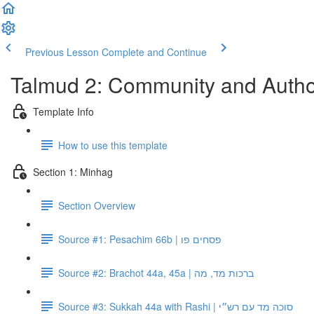
Previous Lesson
Complete and Continue
Talmud 2: Community and Author
Template Info
How to use this template
Section 1: Minhag
Section Overview
Source #1: Pesachim 66b | פסחים פו
Source #2: Brachot 44a, 45a | ברכות מד, מה
Source #3: Sukkah 44a with Rashi | סוכה מד עם רש״י