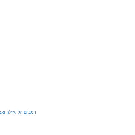
chot Gzeila v'Aveida 4:9 | רמב"ם הל' גזילה ואבידה ד:ט