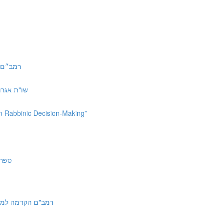
רמב״ם הל׳ ממרים ב:א
 | שו"ת אגרות משה הקדמה
in Rabbinic Decision-Making”
ספר החינוך מ
amah Mishna Torah | רמב"ם הקדמה למשנה תורה