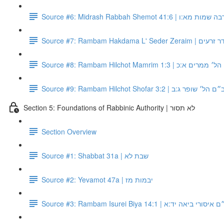
Source #6: Midrash Rabbah Shemot 41:6 |
Source #7: Rambam Ha
Source #8: Rambam Hilchot Mamrim 1:3 | כ
Source #9: Rambam Hilchot Shofar 3:2 |  שופר ג:ב
Section 5: Foundations of Rabbinic Authority | לא תסור
Section Overview
Source #1: Shabbat 31a | שבת לא
Source #2: Yevamot 47a | יבמות מז
Source #3: Rambam Isurei Biya 14:1 | י ביאה יד:א