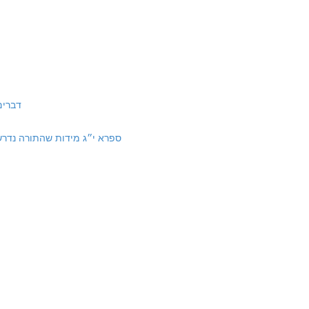
דברים יז:ח-יא 
13 Principles of Torah Exegesis | ספרא י״ג מידות שהתורה נדרשת בהם