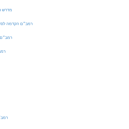
 מדרש רבה שמות מא:ו
kdama L' Seder Zeraim | רמב״ם הקדמה לסדר זרעים
רמב״ם הל׳ ממרים א:
רמב״ם הל׳
רמב״ם איסור