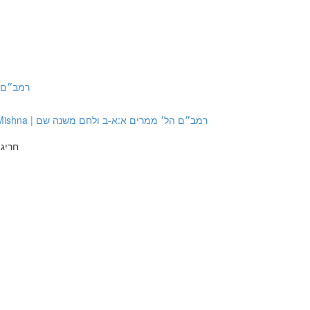
רמב״ם הל׳ ממרים ב:ט
Source #5: Rambam Hilchot Mamrim 1:1-2 with Lechem Mishna | רמב״ם הל׳ ממרים א:א-ב ולחם משנה שם
חריגה והקלה בהל