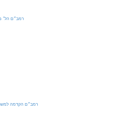
 3:4, 8 | רמב״ם הל׳ ממרים ג: ד, ח
Hakdamah L'Mishna Torah | רמב״ם הקדמה למשנה תורה