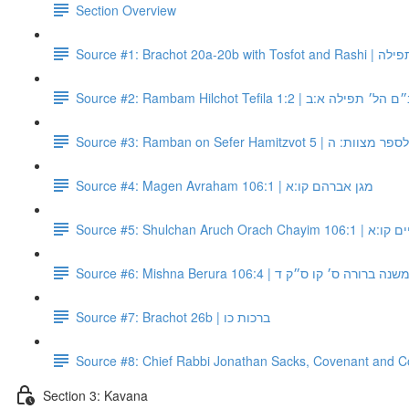
Section Overview
Source #1:
Source #2: Rambam Hilchot Tefila 1:2 | תפילה א:ב
Source #3: Ramban on Sefer Hamit
Source #4: Magen Avraham 106:1 | מגן אברהם קו:א
Source #5: Shulchan 
Source #6: Mishna Berura 106:4 | שנה ברורה ס׳ קו ס״ק ד
Source #7: Brachot 26b | ברכות כו
Source #8: Chief Rabbi Jonathan Sacks, Covenant and C
Section 3: Kavana