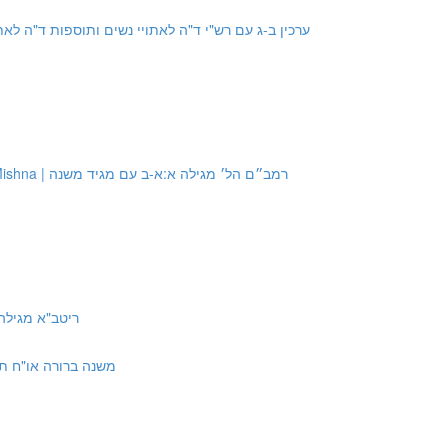
chin 2b-3a with Rashi and Tosfot | ערכין ב-ג עם רש"י ד"ה לאתויי נשים ותוספות ד"ה לאתויי נשים
Source #6: Rambam Hilchot Megillah 1:1-2 with Maggid Mishna | רמב״ם הל׳ מגילה א:א-ב עם מגיד משנה
ריטב"א מגילה ד ד"ה ואמר 
na Berurah Orach Chayim 689:7 | משנה ברורה או"ח תרפט:ז