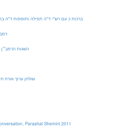
 Brachot 20a-20b with Tosfot and Rashi | ברכות כ עם רש"י ד"ה תפילה ותוספות ד"ה בתפילה
רמב״ם הל׳ 
zvot 5 | השגות הרמב״ן לספר מצוות: ה
Aruch Orach Chayim 106:1 | שולחן ערוך אורח חיים קו:א
מ
onversation, Parashat Shemini 2011