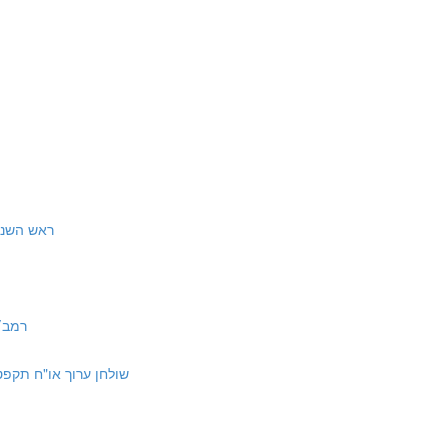
shi | ראש השנה לג עם רש״י
רמב״ם הל׳ ציצ
ulchan Aruch Orach Hayim 589:1-6 | שולחן ערוך או"ח תקפט: א-ו