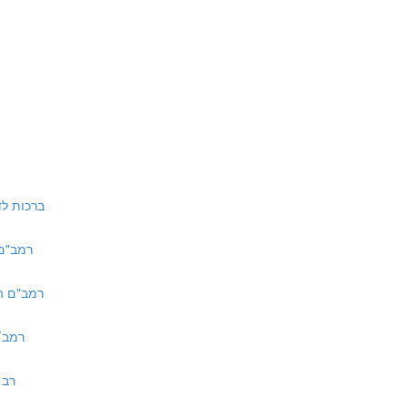
ברכות לד עם תוספות
רמב"ם הלכות תפי
רמב"ם הלכות תפילה ד:
רמב״ם הל׳ תפי
רב חיים 