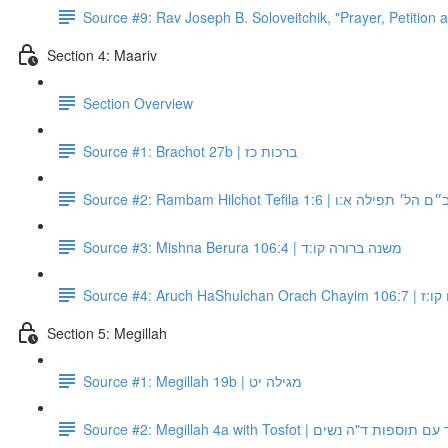
Source #9: Rav Joseph B. Soloveitchik, "Prayer, Petition a
Section 4: Maariv
Section Overview
Source #1: Brachot 27b | ברכות כז
Source #2: Rambam Hilchot Tefila 1:6 |  תפילה א:ו
Source #3: Mishna Berura 106:4 | משנה ברורה קו:ד
Source #4: Aru
Section 5: Megillah
Source #1: Megillah 19b | מגילה יט
Source #2: Megillah 4a with Tosfot | ת ד"ה נשים