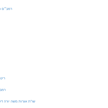
5 | רמב״ם הל׳ מלכים א:ה
ריטב״א 
רמב״ן שב
Igrot Moshe Yoreh Deah 2:44 | שו"ת אגרות משה יורה דעה ב:מד