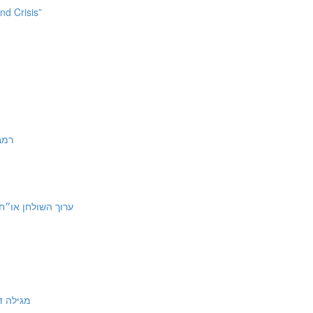
nd Crisis”
רמב״ם הל׳
ch HaShulchan Orach Chayim 106:7 | ערוך השולחן או״ח קו:ז
מגילה ד עם תוספו